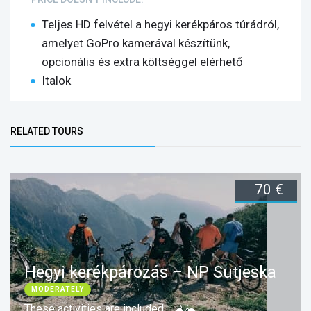
Teljes HD felvétel a hegyi kerékpáros túrádról,
amelyet GoPro kamerával készítünk,
opcionális és extra költséggel elérhető
Italok
Bottom Group
RELATED TOURS
(ACTIVE TAB)
70 €
Hegyi kerékpározás – NP Sutjeska
MODERATELY
These activities are included: