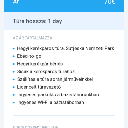
70€
Ár
Túra hossza:
1 day
AZ ÁR TARTALMAZZA:
Hegyi kerékpáros túra, Sutjeska Nemzeti Park
Ebéd-to-go
Hegyi kerékpár bérlés
Sisak a kerékpáros túrához
Szállítás a túra során járműveinkkel
Licencelt túravezető
Ingyenes parkolás a bázistáborunkban
Ingyenes Wi-Fi a bázistáborban
PRICE DOESN'T INCLUDE: