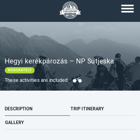
Skip to main content
Hegyi kerékpározás – NP Sutjeska
MODERATELY
These activities are included:
Top group
DESCRIPTION
TRIP ITINERARY
GALLERY