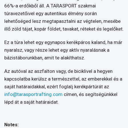
66%-a erdőkből áll. A TARASPORT szakmai
túravezetőivel egy autentikus élmény során
lehetőséged lesz megtapasztalni az végtelen, mesébe
illő zöld tájat, kopár földet, tavakat, réteket és legelőket.
Ez a túra lehet egy egynapos kerékpáros kaland, ha már
nyaralsz, vagy része lehet egy aktív nyaralásnak a
bázistáborunkban, amit te alakíthatsz.
Az autóval az aszfalton vagy, de biciklivel a hegyen
kapcsolatba kerülsz a természettel, az emberekkel és a
saját határaidakkal, ezért foglalj kerékpártúrát az
info@tarasportrafting.com
címen, és segítségünkkel
lépd át a saját határaidat.
Notes: