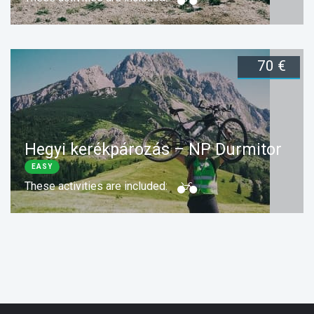
70 €
Duration:
1 day
Foglalj most
Hegyi kerékpározás – NP Durmitor
EASY
These activities are included:
Duration:
1 day
Foglalj most