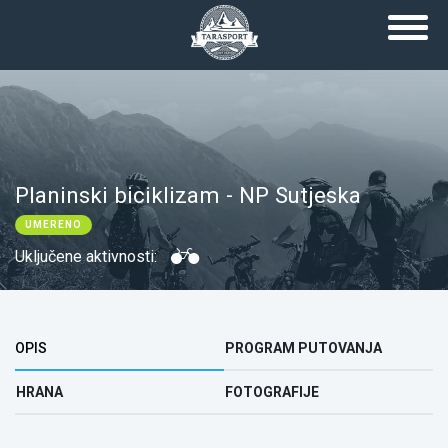
Skip to main content
Planinski biciklizam - NP Sutjeska
UMERENO
Uključene aktivnosti:
Top group
OPIS
PROGRAM PUTOVANJA
HRANA
FOTOGRAFIJE