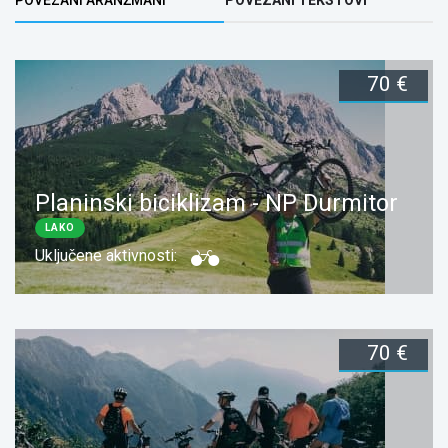
(ACTIVE TAB)
70 €
Planinski biciklizam - NP Durmitor
LAKO
Uključene aktivnosti:
70 €
Dužina:
1 dan
Rezerviši