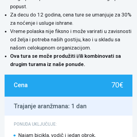
popust.
Za decu do 12 godina, cena ture se umanjuje za 30%
za noćenje i usluge ishrane.
Vreme polaska nije fiksno i može varirati u zavisnosti
od želja i potreba naših gostiju, kao i u skladu sa
našom celokupnom organizacijom.
Ova tura se može produžiti i/ili kombinovati sa
drugim turama iz naše ponude.
70€
Cena
Trajanje aranžmana:
1 dan
PONUDA UKLJUČUJE:
Najam bicikla, vodič i jedan obrok,