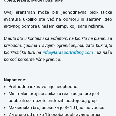
goleti, jezera, livade i pašnjake.
Ovaj aranžman može biti jednodnevna biciklistička
avantura ukoliko ste već na odmoru ili sastavni deo
aktivnog odmora u našem kampu koji sami režirate.
U autu ste u kontaktu sa asfaltom, na biciklu na planini sa
prirodom, ljudima i svojim ograničenjima, zato bukirajte
biciklističku turu na
info@tarasportrafting.com
i uz našu
pomoć pomerite lične granice.
Napomene:
Prethodno iskustvo nije neophodno.
Minimalan broj učesnika za realizaciju ture je 4
osobe ili se možete pridružiti postojećoj grupi.
Maksimalan broj učesnika je 8–10 ljudi po vodiču.
Za grupe od preko 15 osoba odobravamo grupni