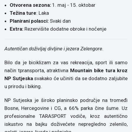
Otvorena sezona:
1. maj - 15. oktobar
Težina ture
: Laka
Planirani polasci:
Svaki dan
Extra:
Rezervišite dodatne obroke i noćenje
Autentičan doživljaj divljine i jezera Zelengore.
Bilo da je biciklizam za vas rekreacija, sport ili samo
način tpransporta, atraktivna
Mountain bike tura kroz
NP Sutjeska
svakako će učiniti da se dodatno zaljubite
u prirodu i biking.
NP Sutjeska je široko planinsko područje na tromeđi
Bosne, Hercegovine i CG, a 66% parka čine šume. Uz
profesionalne TARASPORT vodiče, kroz autentično
iskustvo na bajku doživećete nepregledno zelenilo,