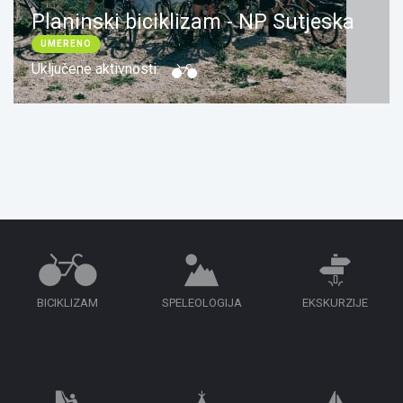
Planinski biciklizam - NP Sutjeska
UMERENO
Uključene aktivnosti:
Dužina:
1 dan
Rezerviši
BICIKLIZAM
SPELEOLOGIJA
EKSKURZIJE