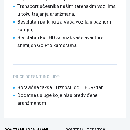
Transport učesnika našim terenskim vozilima
u toku trajanja aranžmana,
Besplatan parking za Vaša vozila u baznom
kampu,
Besplatan Full HD snimak vaše avanture
snimljen Go Pro kamerama
PRICE DOESN'T INCLUDE:
Boravišna taksa u iznosu od 1 EUR/dan
Dodatne usluge koje nisu predviđene
aranžmanom
Bottom Group
POVEZANI ARANŽMANI
POVEZANI TEKSTOVI