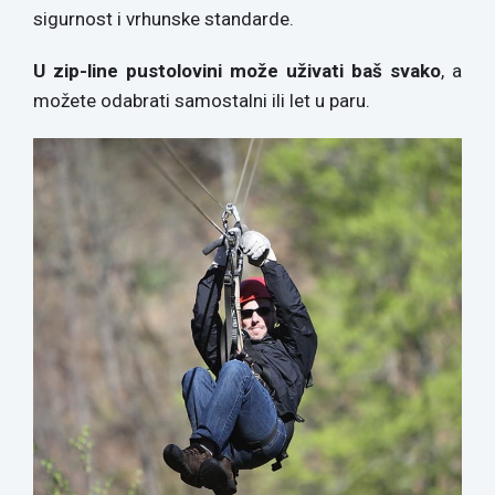
sigurnost i vrhunske standarde.
U zip-line pustolovini može uživati baš svako
, a
možete odabrati samostalni ili let u paru.