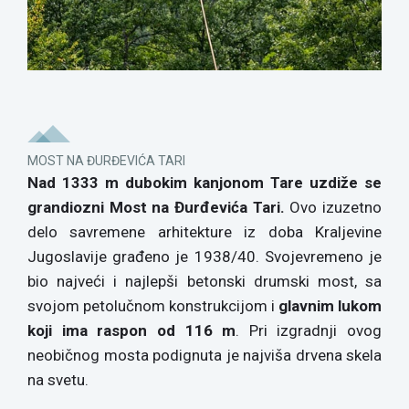
MOST NA ĐURĐEVIĆA TARI
Nad 1333 m dubokim kanjonom Tare uzdiže se
grandiozni Most na Đurđevića Tari.
Ovo izuzetno
delo savremene arhitekture iz doba Kraljevine
Jugoslavije građeno je 1938/40. Svojevremeno je
bio najveći i najlepši betonski drumski most, sa
svojom petolučnom konstrukcijom i
glavnim lukom
koji ima raspon od 116 m
. Pri izgradnji ovog
neobičnog mosta podignuta je najviša drvena skela
na svetu.