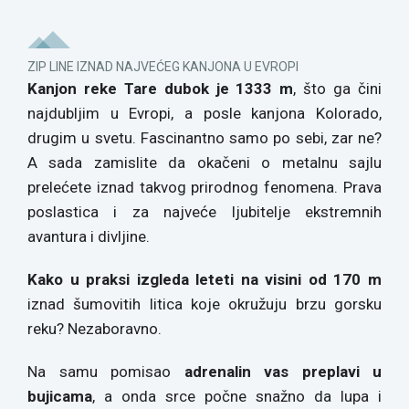
ZIP LINE IZNAD NAJVEĆEG KANJONA U EVROPI
Kanjon reke Tare dubok je 1333 m
, što ga čini
najdubljim u Evropi, a posle kanjona Kolorado,
drugim u svetu. Fascinantno samo po sebi, zar ne?
A sada zamislite da okačeni o metalnu sajlu
prelećete iznad takvog prirodnog fenomena. Prava
poslastica i za najveće ljubitelje ekstremnih
avantura i divljine.
Kako u praksi izgleda leteti na visini od 170 m
iznad šumovitih litica koje okružuju brzu gorsku
reku? Nezaboravno.
Na samu pomisao
adrenalin vas preplavi u
bujicama
, a onda srce počne snažno da lupa i