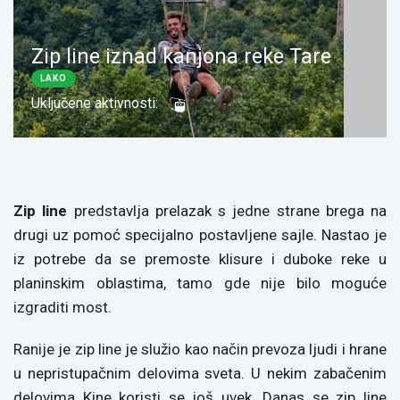
Zip line iznad kanjona reke Tare
LAKO
Uključene aktivnosti:
Zip line
predstavlja prelazak s jedne strane brega na
Dužina:
1 dan
Rezerviši
drugi uz pomoć specijalno postavljene sajle. Nastao je
iz potrebe da se premoste klisure i duboke reke u
planinskim oblastima, tamo gde nije bilo moguće
izgraditi most.
Ranije je zip line je služio kao način prevoza ljudi i hrane
u nepristupačnim delovima sveta. U nekim zabačenim
delovima Kine koristi se još uvek. Danas se zip line