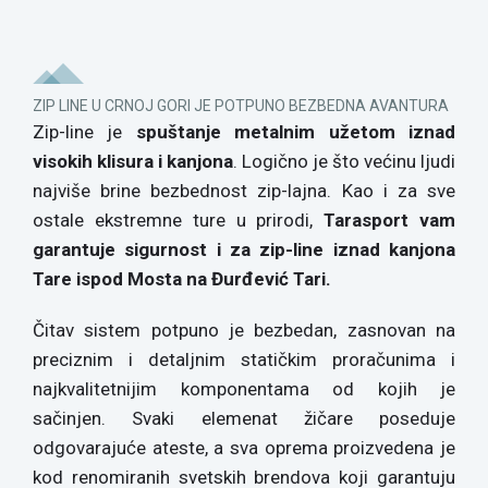
ZIP LINE U CRNOJ GORI JE POTPUNO BEZBEDNA AVANTURA
Zip-line je
spuštanje metalnim užetom iznad
visokih klisura i kanjona
. Logično je što većinu ljudi
najviše brine bezbednost zip-lajna. Kao i za sve
ostale ekstremne ture u prirodi,
Tarasport vam
garantuje sigurnost i za zip-line iznad kanjona
Tare ispod Mosta na Đurđević Tari.
Čitav sistem potpuno je bezbedan, zasnovan na
preciznim i detaljnim statičkim proračunima i
najkvalitetnijim komponentama od kojih je
sačinjen. Svaki elemenat žičare poseduje
odgovarajuće ateste, a sva oprema proizvedena je
kod renomiranih svetskih brendova koji garantuju