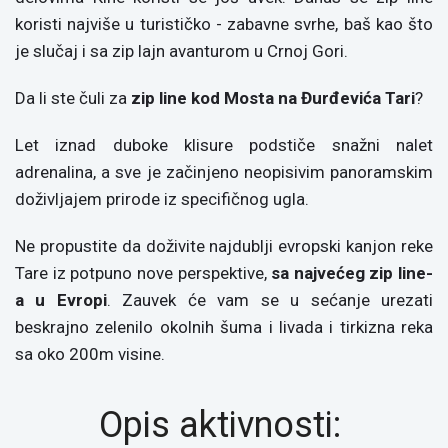
koristi najviše u turističko - zabavne svrhe, baš kao što
je slučaj i sa zip lajn avanturom u Crnoj Gori.
Da li ste čuli za
zip line kod Mosta na Đurđevića Tari
?
Let iznad duboke klisure podstiče snažni nalet
adrenalina, a sve je začinjeno neopisivim panoramskim
doživljajem prirode iz specifičnog ugla.
Ne propustite da doživite najdublji evropski kanjon reke
Tare iz potpuno nove perspektive,
sa najvećeg zip line-
a u Evropi
. Zauvek će vam se u sećanje urezati
beskrajno zelenilo okolnih šuma i livada i tirkizna reka
sa oko 200m visine.
Opis aktivnosti: