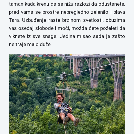
taman kada krenu da se nižu razlozi da odustanete,
pred vama se prostre nepregledno zelenilo i plava
Tara. Uzbuđenje raste brzinom svetlosti, obuzima
vas osećaj slobode i moći, možda ćete poželeti da
viknete iz sve snage...Jedina misao sada je zašto
ne traje malo duže..