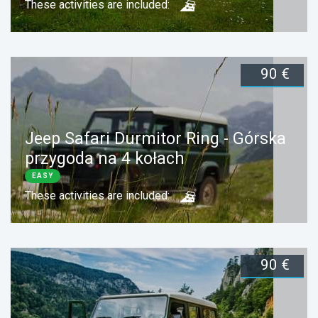
These activities are included:
90 €
Duration:
1 day
Zarezerwuj teraz
Jeep Safari Durmitor Ring - Górska
przygoda na 4 kołach
EASY
These activities are included:
90 €
Duration:
1 day
Zarezerwuj teraz