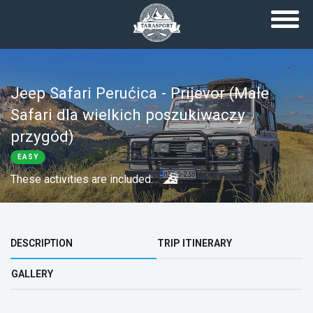
Skip to main content
Jeep Safari Perućica - Prijevor (Małe
Safari dla wielkich poszukiwaczy
przygód)
EASY
These activities are included:
Top group
DESCRIPTION
TRIP ITINERARY
GALLERY