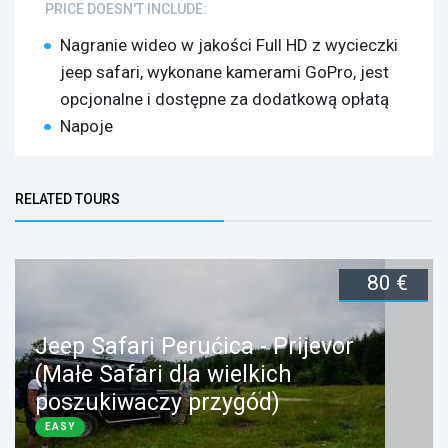
PRICE DOESN'T INCLUDE:
Nagranie wideo w jakości Full HD z wycieczki
jeep safari, wykonane kamerami GoPro, jest
opcjonalne i dostępne za dodatkową opłatą
Napoje
Bottom Group
RELATED TOURS
(ACTIVE TAB)
80 €
Jeep Safari Perućica - Prijevor
(Małe Safari dla wielkich
poszukiwaczy przygód)
EASY