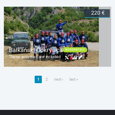
220 €
Duration:
3 days
Zarezerwuj teraz
Bałkański Odkrywca
MODERATELY
These activities are included:
Pages
1
2
next ›
last »
Duration:
3 days
Zarezerwuj teraz