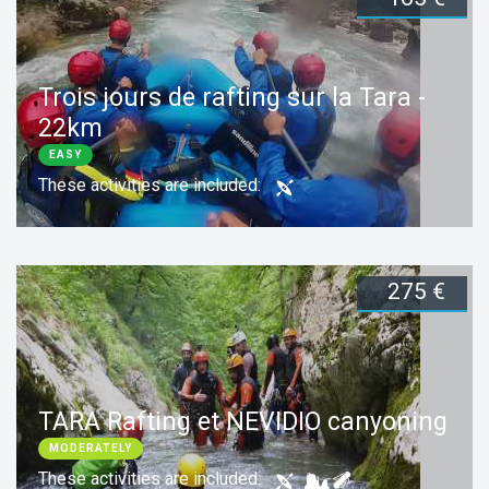
Duration:
2 days
Book now
Trois jours de rafting sur la Tara -
22km
EASY
These activities are included:
275 €
Duration:
3 days
Book now
TARA Rafting et NEVIDIO canyoning
MODERATELY
These activities are included: