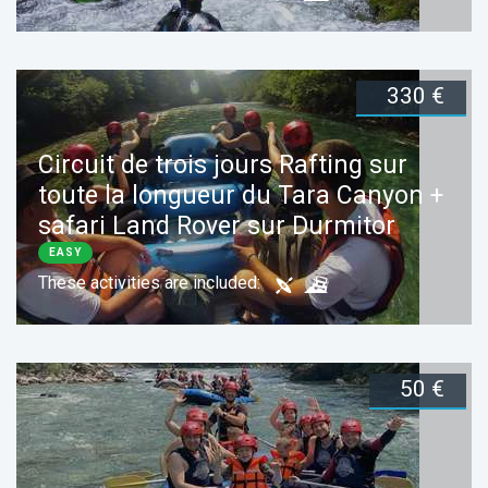
330 €
Duration:
3 days
Book now
Circuit de trois jours Rafting sur
toute la longueur du Tara Canyon +
safari Land Rover sur Durmitor
EASY
These activities are included:
50 €
Duration:
3 days
Book now