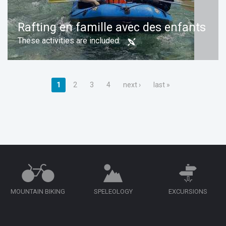
Rafting en famille avec des enfants
These activities are included:
Pages
1
2
3
4
next ›
last »
Duration:
Book now
MOUNTAIN BIKING
SPELEOLOGY
EXCURSIONS