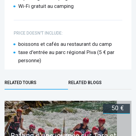
Wi-Fi gratuit au camping
PRICE DOESN'T INCLUDE:
boissons et cafés au restaurant du camp
taxe d'entrée au parc régional Piva (5 € par
personne)
Bottom Group
RELATED TOURS
RELATED BLOGS
(ACTIVE TAB)
50 €
Rafting d'une journée sur Tara et