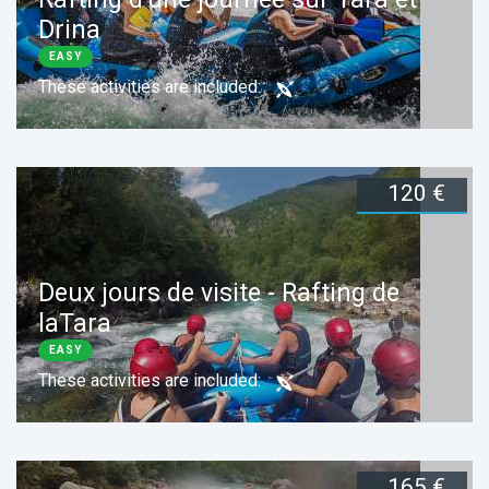
Drina
EASY
These activities are included:
120 €
Duration:
1 day
Book now
Deux jours de visite - Rafting de
laTara
EASY
These activities are included:
165 €