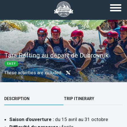
Skip to main content
Tara Rafting au départ de Dubrovnik
EASY
These activities are included:
Top group
DESCRIPTION
TRIP ITINERARY
Saison d'ouverture :
du 15 avril au 31 octobre