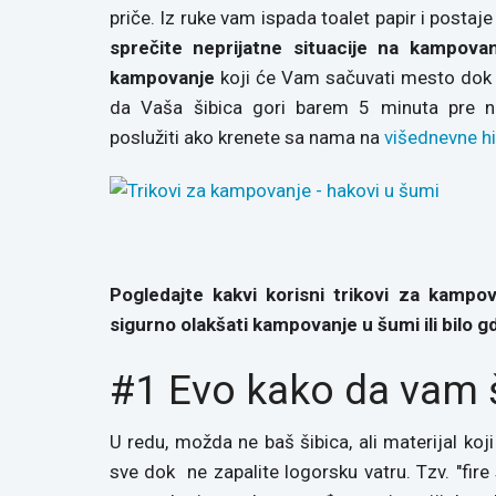
priče. Iz ruke vam ispada toalet papir i postaje
sprečite neprijatne situacije na kampova
kampovanje
koji će Vam sačuvati mesto dok s
da Vaša šibica gori barem 5 minuta pre 
poslužiti ako krenete sa nama na
višednevne hi
Pogledajte kakvi korisni trikovi za kampov
sigurno olakšati kampovanje u šumi ili bilo g
#1 Evo kako da vam š
U redu, možda ne baš šibica, ali materijal koj
sve dok ne zapalite logorsku vatru. Tzv. "fire