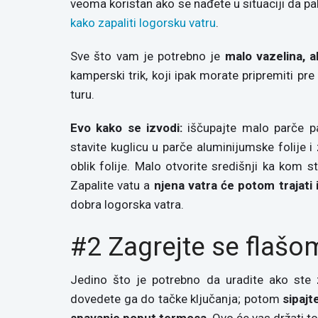
veoma koristan ako se nađete u situaciji da pali
kako zapaliti logorsku vatru
.
Sve što vam je potrebno je
malo vazelina, 
kamperski trik, koji ipak morate pripremiti p
turu.
Evo kako se izvodi:
iščupajte malo parče pa
stavite kuglicu u parče aluminijumske folije i 
oblik folije. Malo otvorite središnji ka kom st
Zapalite vatu a
njena vatra će potom trajati
dobra logorska vatra.
#2 Zagrejte se flašo
Jedino što je potrebno da uradite ako ste 
dovedete ga do tačke ključanja; potom
sipajt
spavanje poput termosa
. Ovo će vas držati t