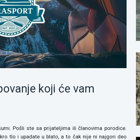
mpovanje koji će vam
umi. Pošli ste sa prijateljima ili članovima porodice.
ro tlo i upadate u blato, a to čak nije ni najgori deo