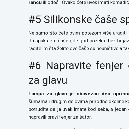
rancu
ili odeći. Ovako ćete uvek imati komad
#5 Silikonske čaše sp
Ne samo što ćete ovim potezom više uraditi z
da spakujete čaše gde god poželite bez bojazni d
radite im šta želite ove čaše su neuništive a ta
#6 Napravite fenjer
za glavu
Lampa za glavu je obavezan deo oprem
šumama i drugim delovima prirodne okoline koj
potrudite da je uvek imate kod sebe, a jedan o
napravili pravi fenjer za šator.