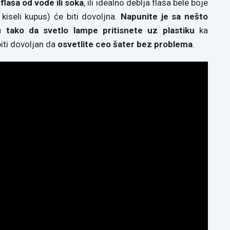
flaša od vode ili soka
, ili idealno deblja flaša bele boje
 kiseli kupus) će biti dovoljna.
Napunite je sa nešto
u tako da svetlo lampe pritisnete uz plastiku
ka
biti dovoljan da
osvetlite ceo šater bez problema
.