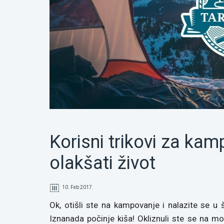
Korisni trikovi za ka
olakšati život
10. Feb 2017.
Ok, otišli ste na kampovanje i nalazite se u š
Iznanada počinje kiša! Okliznuli ste se na mok