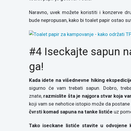
Naravno, uvek možete koristiti i konzerve dr
bude nepropusan, kako bi toalet papir ostao su
#4 Iseckajte sapun na
ga!
Kada idete na višednevne hiking ekspedicij
sigurno će vam trebati sapun. Dobro, tr
znate,
razmislite šta je najgora stvar koja 
koji vam se nehotice istopio može da postane
čvrsti komad sapuna na tanke listiće
uz pomoć
Tako iseckane listiće stavite u odvojene k