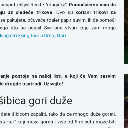
 neupotrebljiv! Recite "dragička".
Pomoćićemo vam da
nju uz sledeće trikove.
Ovo su
korisni trikovi za
e pakujete, očuvaće toalet papir suvim, ili će pomoći
nego što se ugasi! Sve one stvari koje vam mogu
king i trekking ture u Crnoj Gori
.
anje postoje na našoj listi, a koji će Vam sasvim
de drugde u prirodi. Uživajte!
ibica gori duže
i ćete šibicom zapaliti, tako da će mnogo duže goreti,
 starter" koji može goreti i više od 5 minuta može biti