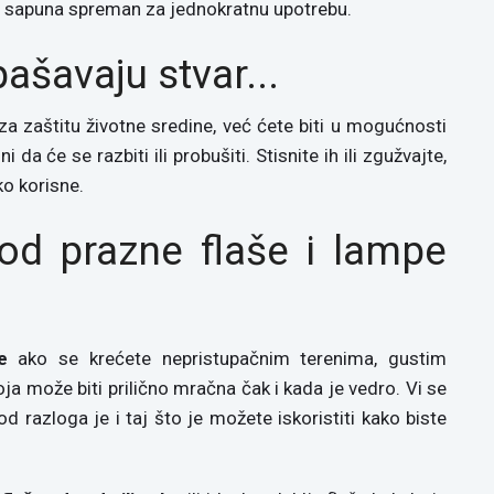
ić sapuna spreman za jednokratnu upotrebu.
ašavaju stvar...
a zaštitu životne sredine, već ćete biti u mogućnosti
a će se razbiti ili probušiti. Stisnite ih ili zgužvajte,
ko korisne.
 od prazne flaše i lampe
e
ako se krećete nepristupačnim terenima, gustim
a može biti prilično mračna čak i kada je vedro. Vi se
d razloga je i taj što je možete iskoristiti kako biste