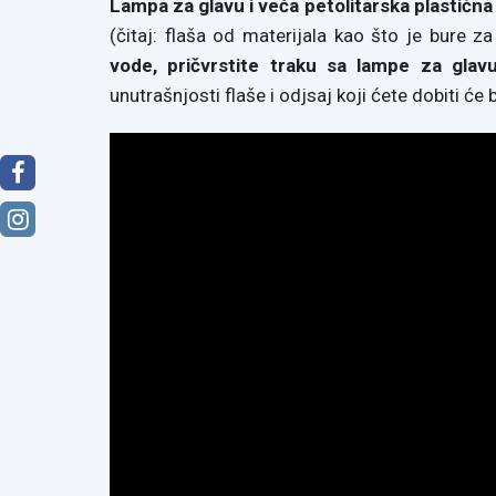
Lampa za glavu i veća petolitarska plastična 
(čitaj: flaša od materijala kao što je bure za
vode, pričvrstite traku sa lampe za glav
unutrašnjosti flaše i odjsaj koji ćete dobiti će 