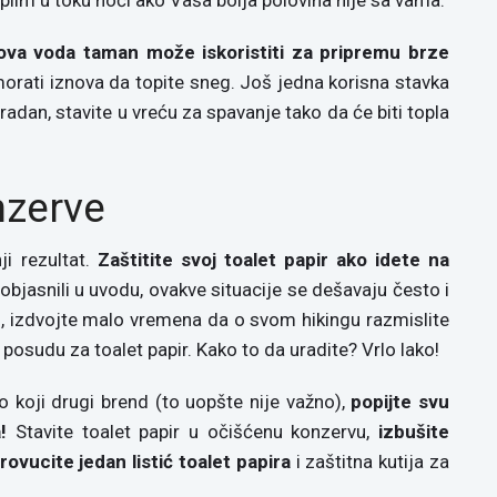
ova voda taman može iskoristiti za pripremu brze
morati iznova da topite sneg. Još jedna korisna stavka
radan, stavite u vreću za spavanje tako da će biti topla
nzerve
i rezultat.
Zaštitite svoj toalet papir ako idete na
objasnili u uvodu, ovakve situacije se dešavaju često i
, izdvojte malo vremena da o svom hikingu razmislite
 posudu za toalet papir. Kako to da uradite? Vrlo lako!
lo koji drugi brend (to uopšte nije važno),
popijte svu
!
Stavite toalet papir u očišćenu konzervu,
izbušite
rovucite jedan listić toalet papira
i zaštitna kutija za