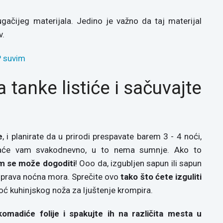
ugačijeg materijala. Jedino je važno da taj materijal
v.
 tanke listiće i sačuvajte
e
, i planirate da u prirodi prespavate barem 3 - 4 noći,
ebaće vam svakodnevno, u to nema sumnje. Ako to
vam se može dogoditi
! Ooo da, izgubljen sapun ili sapun
 prava noćna mora. Sprečite ovo
tako što ćete izguliti
 kuhinjskog noža za ljuštenje krompira.
omadiće folije i spakujte ih na različita mesta u