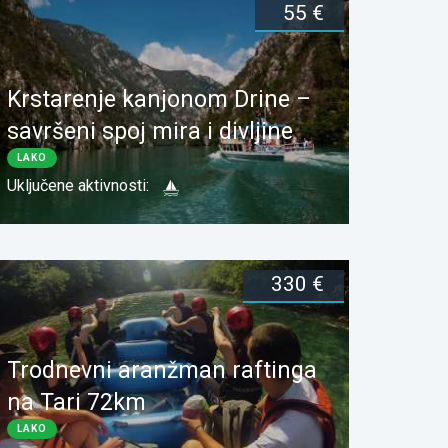
55 €
Dužina:
1 dan
Rezerviši
Krstarenje kanjonom Drine –
savršeni spoj mira i divljine
LAKO
Uključene aktivnosti:
330 €
Dužina:
1 dan
Rezerviši
Trodnevni aranžman raftinga
na Tari 72km
LAKO