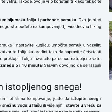
te vatru. Takođe, ovo je vrlo koristan trik ako tek učite
aluminijumska folija i parčence pamuka
. Ovo je stari
re nego što pođete na kampovanje tj. višednevnu hiking
muka i napravite kuglicu; umočite pamuk u vazelin;
zatvorite foliju ka sredini tako da napravite četvrtasti
e preklopili foliju i izvucite parčence natopljene vate.
 između 5 i 10 minuta
! Sasvim dovoljno da se raspali
m istopljenog snega!
zimi otišli na kampovanje, jeste da
istopite sneg
i
e snežnu vodu u flašu
ili više njih i
stavite u vreću za
oplim u toku noći ako Vaša bolja polovina nije sa vama.