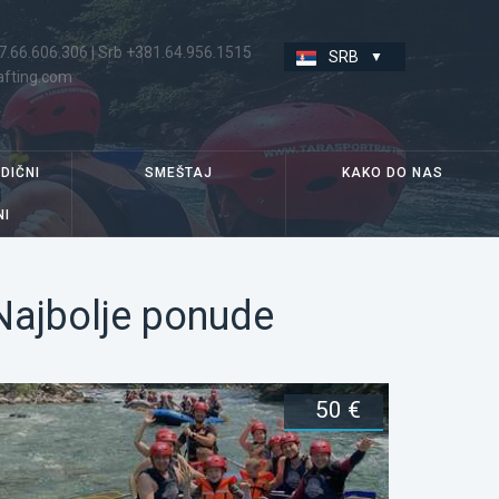
7.66.606.306
|
Srb +381.64.956.1515
SRB
afting.com
DIČNI
SMEŠTAJ
KAKO DO NAS
I
Najbolje ponude
50 €