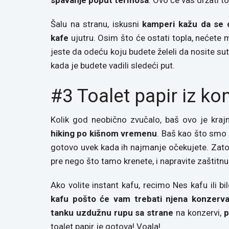
Šalu na stranu, iskusni
kamperi kažu da se 
kafe
ujutru. Osim što će ostati topla, nećete 
jeste da odeću koju budete želeli da nosite sut
kada je budete vadili sledeći put.
#3 Toalet papir iz ko
Kolik god neobično zvučalo, baš ovo je krajnj
hiking po kišnom vremenu
. Baš kao što smo 
gotovo uvek kada ih najmanje očekujete. Zato
pre nego što tamo krenete, i napravite zaštitnu
Ako volite instant kafu, recimo Nes kafu ili bi
kafu pošto će vam trebati njena konzerva
tanku uzdužnu rupu sa strane
na konzervi,
p
toalet papir je gotova! Voala!