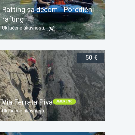
Rafting sa decom - Porodični
rafting
Uključene aktivnosti:
50 €
Dužina:
Rezerviši
Via Ferrata Piva
UMERENO
Uključene aktivnosti: