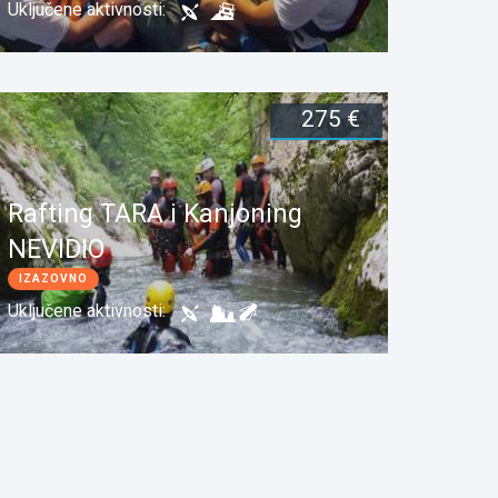
Uključene aktivnosti:
275 €
Dužina:
3 dana
Rezerviši
Rafting TARA i Kanjoning
NEVIDIO
IZAZOVNO
Uključene aktivnosti:
Dužina:
3 dana
Rezerviši