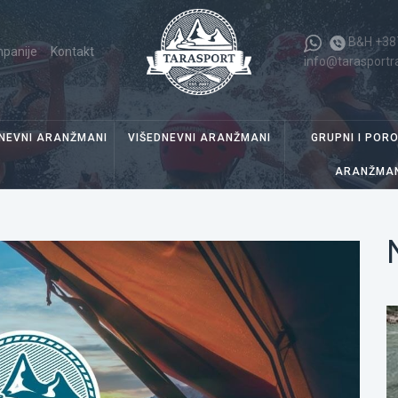
B&H +38
panije
Kontakt
info@tarasportr
NEVNI ARANŽMANI
VIŠEDNEVNI ARANŽMANI
GRUPNI I PORO
ARANŽMAN