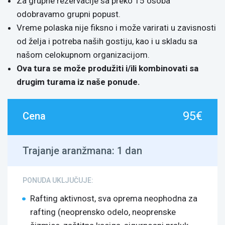
Za grupne rezervacije sa preko 15 osoba
odobravamo grupni popust.
Vreme polaska nije fiksno i može varirati u zavisnosti
od želja i potreba naših gostiju, kao i u skladu sa
našom celokupnom organizacijom.
Ova tura se može produžiti i/ili kombinovati sa
drugim turama iz naše ponude.
95€
Cena
Trajanje aranžmana:
1 dan
PONUDA UKLJUČUJE:
Rafting aktivnost, sva oprema neophodna za
rafting (neoprensko odelo, neoprenske