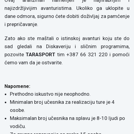
Ovaj aranžman namenjen je najhrabrijim i
najizdržljivijim avanturistima. Ukoliko ga uklopite u
dane odmora, sigurno ćete dobiti doživljaj za pamćenje
i prepričavanje.
Zato ako ste maštali o istinskoj avanturi koju ste do
sad gledali na Diskaveriju i sličnim programima,
pozovite
TARASPORT
tim +387 66 321 220 i pomoći
ćemo vam da je ostvarite.
Napomene:
Prethodno iskustvo nije neophodno.
Minimalan broj učesnika za realizaciju ture je 4
osobe.
Maksimalan broj učesnika na splavu je 8-10 ljudi po
vodiču.