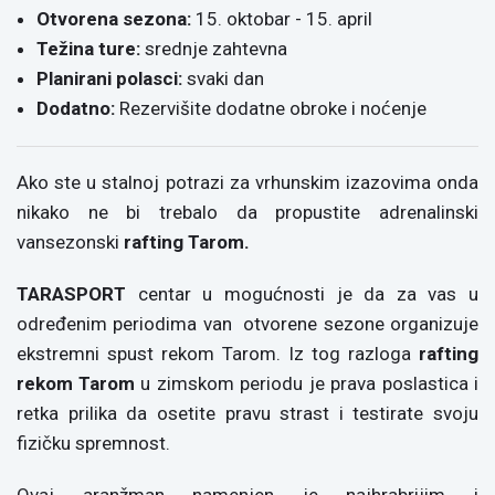
Otvorena sezona:
15. oktobar - 15. april
Težina ture:
srednje zahtevna
Planirani polasci:
svaki dan
Dodatno:
Rezervišite dodatne obroke i noćenje
Ako ste u stalnoj potrazi za vrhunskim izazovima onda
nikako ne bi trebalo da propustite adrenalinski
vansezonski
rafting Tarom.
TARASPORT
centar u mogućnosti je da za vas u
određenim periodima van otvorene sezone organizuje
ekstremni spust rekom Tarom. Iz tog razloga
rafting
rekom Tarom
u zimskom periodu je prava poslastica i
retka prilika da osetite pravu strast i testirate svoju
fizičku spremnost.