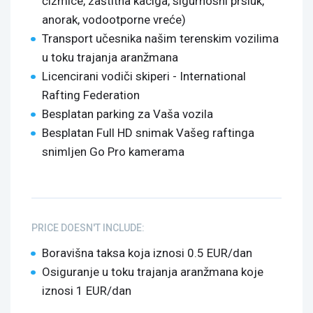
čizmice, zaštitna kaciga, sigurnosni prsluk,
anorak, vodootporne vreće)
Transport učesnika našim terenskim vozilima
u toku trajanja aranžmana
Licencirani vodiči skiperi - International
Rafting Federation
Besplatan parking za Vaša vozila
Besplatan Full HD snimak Vašeg raftinga
snimljen Go Pro kamerama
PRICE DOESN'T INCLUDE:
Boravišna taksa koja iznosi 0.5 EUR/dan
Osiguranje u toku trajanja aranžmana koje
iznosi 1 EUR/dan