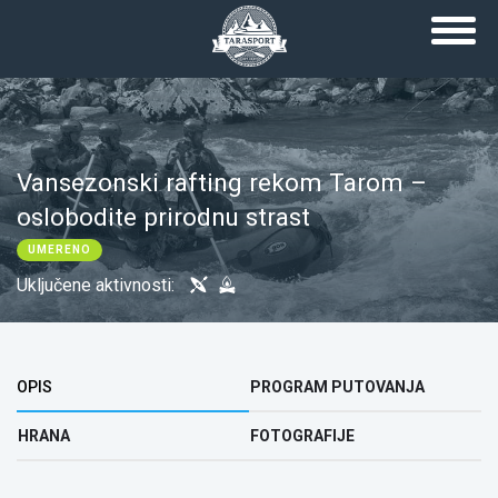
Skip to main content
Vansezonski rafting rekom Tarom –
oslobodite prirodnu strast
UMERENO
Uključene aktivnosti:
Top group
OPIS
PROGRAM PUTOVANJA
HRANA
FOTOGRAFIJE